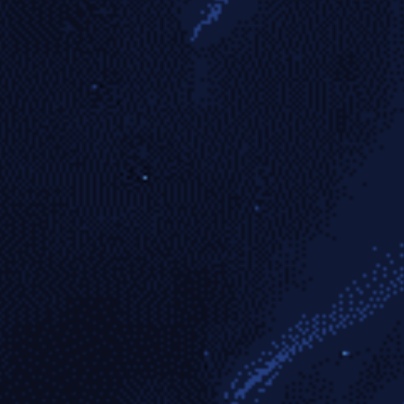
五大功能专区标签切换
一键切换你想了解的功能模块，内容直观明了，适合用户快
体育赛事
整合开运体育官网旗下多类热门体育项目，包括