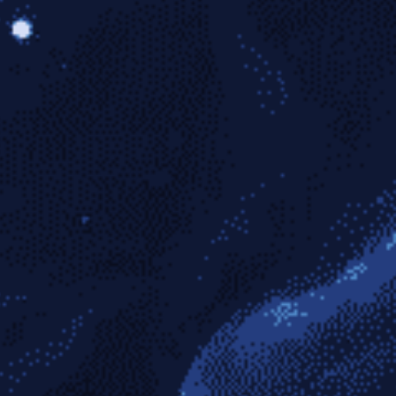
功能模块更新 · 分类查看版本演
功能角度归纳最近多个版本的主要更新内容，便于你快速了解优
赛事推荐
览数据实时同步。
v6.3.0：
基于行为模式的推
送。
用户参与积极性。
v6.2.0：
新增“热投榜”，
能一键直达。
v5.9.2：
话题聚合功能加入