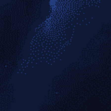
帮助与学习
更流畅。
v6.3.0：
新增“玩法教学专区
字幕讲解，覆盖新老用户。
读舒适度。
v6.2.0：
帮助中心升级，分
自动切换。
v5.8.0：
用户反馈通道上线
下载官方
为移动端量身打
分、数据看板及
下载
极速通道，