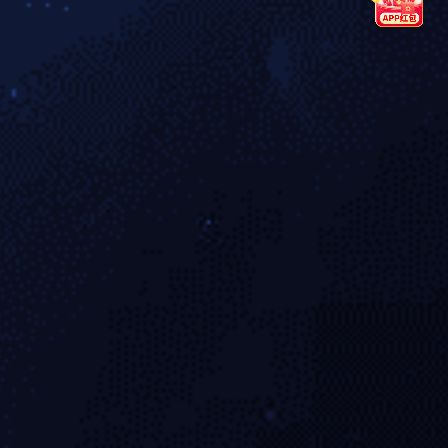
”，支持开运体育(中国)官方网站-开运SPORTS语音与
类更清晰，常见问题支持搜索直达。
，支持建议提交与分类响应。
APP，随时掌握赛事
造，开运体育官网 App 提供高清直播、实时比
安全服务，助您畅享专业体育内容。
响应快速