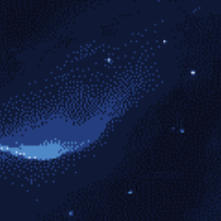
界面与交互
v6.3.0：
全局交互动效优化，页面滚动与模块切换
v6.1.3：
夜间模式字体与背景对比度调整，提升阅
v6.0.0：
视觉风格全面焕新，支持浅色与暗色模式
扫码立即