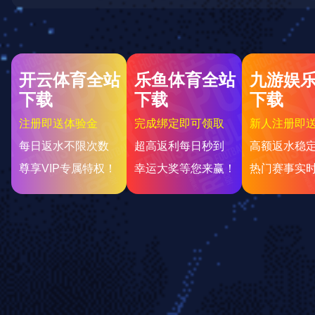
借助全球多节点部署与智能调度机
制，开运体育官网 实现高并发条件下
依然保持流畅体验。热门赛事期间依
旧顺畅无阻，保障您不错过任何精彩
瞬间。
隐私与数据保护
采用多重加密策略与权限控制机制，
全方位保障用户信息与数据交互安
全。开运体育官网 始终坚持以用户隐
私为首要原则，守护每一次访问。