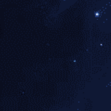
我们从
账户系统
v6.3.0：
支持多端登录状态统一，收藏、等级、浏
v6.2.0：
成长体系升级，等级进度清晰展示，提升
v6.0.0：
账户管理界面重构，操作更清晰，核心功