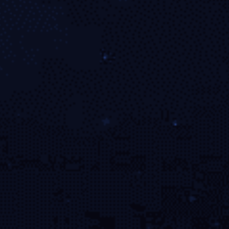
萧华谈新秀名字发音自由AJ迪班萨
罗马
的独特发...
活将执
姆斯作为传
近年来，体育界对运动员名字的发音问
近期
..
题引起了广泛关注。尤其是在篮...
认德米
查看详情
2026-08-04
查看详情
2026-