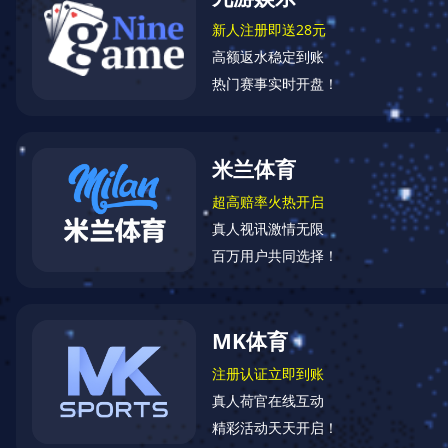
覆盖实时赛事
平台稳定流畅