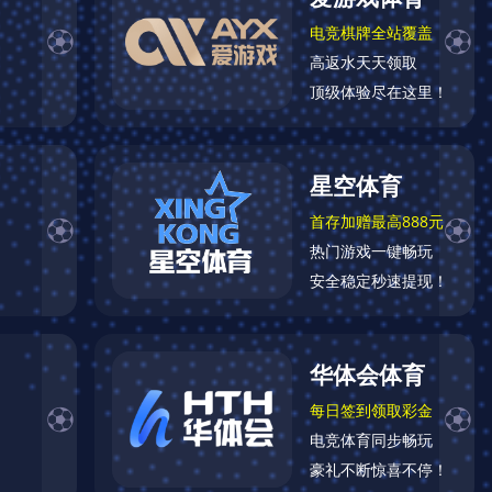
捷的体育服务。
2026-06-29 03:05
28 次阅读
耶诺德的年轻天才雷德表现出了浓厚的兴
色的竞技状态，还可能在费耶诺德主场迎战
个方面详细分析这一转会传闻，包括雷德本