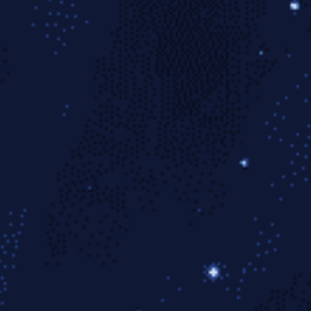
费耶诺德陷入了一定程度的不确定性之中。
2、拜仁慕尼黑引援需求
随着新赛季临近，拜仁慕尼黑面临着重建阵容的
但为了继续巩固他们在德国乃至欧洲足球中的统
前，中场位置上的人才短缺已成为教练组亟需解
期待。
此外，拜仁近年来一直重视青训体系的发展，他
雷德作为一名年轻且极具潜力的小将，不仅能够
展奠定基础。因此，从长远来看，此次转会也是
与此同时，球队主管也表示，希望能通过此次转
争环境。虽然转会窗尚未开启，但已有多方迹象
绕雷德展开的一系列动作便是其重要组成部分。