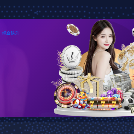
App下载
公司介绍
体育报道
运体育官网
—— 比赛数据从这里