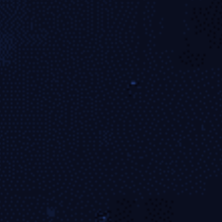
往
利，为辽宁队带回荣耀。作...
10
采进行深入分析。通过...
活
夺优质球员的舞台。最近...