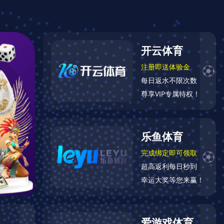
注册入口
开始