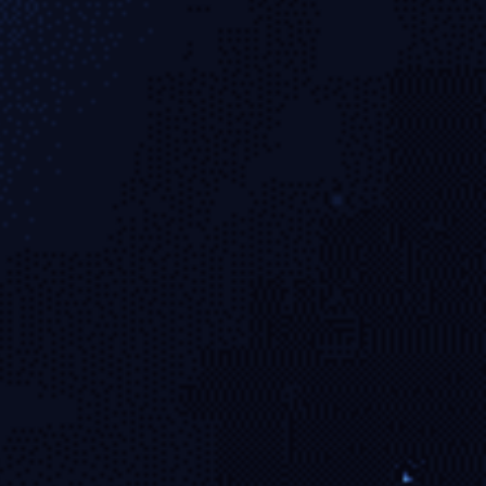
主场告别战”这一事件，不仅关乎个人职业
。无论最终结果如何，各方都需要认真思考
现共赢局面。
关于此事的新动态，以及它所引发的后续效
态度面对新的挑战，为未来书写崭新的篇
下一篇：
迈克尔里德带你体验地铁生活与街