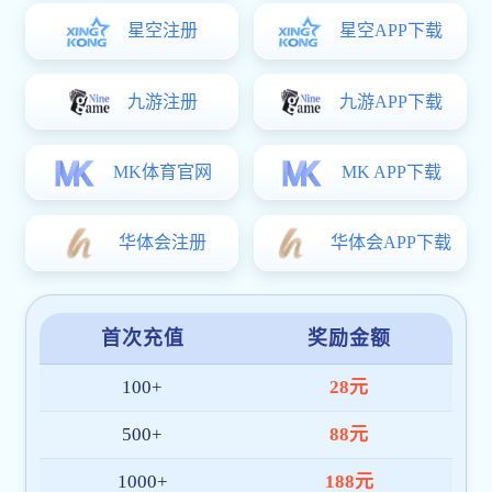
失望引发关注
在当今足球界，教练与球员之间的关系日趋复杂，尤
其是当一名出色的球员可能面临离队时，舆论自然会
对此产生极大的关注。斯帕莱蒂作为一位知名的足球
教练，对球队中的核心球员DV9表现出了多次赞赏，
这不仅体现了他对球员能力的认可，也反映了他对球
队未来建设的深思。然而，随着转会市场的逐步升
温，有关DV9离队的传闻也开始浮出水面。在这样的
背景下，斯帕莱蒂是否会因DV9可能离队而感到失
望，引发了媒体和球迷们广泛的话题讨论。本文将从
多个角度深入探讨这一现象，以期为读者提供全面的