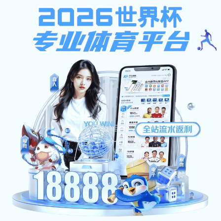
注册入口
开运体育官网
—— 比赛