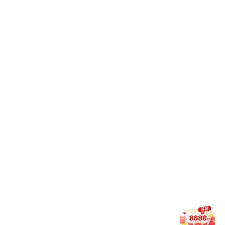
关乎个人职业发展，也直接影响到整个团队的发展方
向。
有趣的是，在这种情况下，如何平衡各方利益就显得
尤为重要。任何单方面决策都有可能导致意想不到的
后果，因此双方都需以开放态度进行协商，共同寻找
最佳解决方案。
4、未来展望：共赢还是分道扬镳
Dv 9是否继续留队，不仅关乎个人职业生涯，更是整
个球队未来发展的关键所在。如果他决定留下，将意
味着球队可以继续依赖他的实力和经验，为新赛季争
取更多胜利。而如果他最终选择离开，则需要迅速找
到合适替代者，以填补他的空缺。