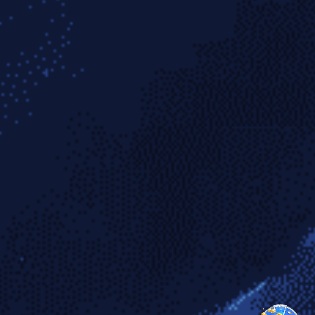
端同样不可忽视。他本场比赛贡献了3次抢
态度与能力。在现代篮球中，一名优秀球
爱德华兹正是这样的典范。
及快速反应能力。在关键时刻，他总能及时
球人的盯防非常严密，通过身体接触与脚步
的命中率。
来袭敌人，这不仅保护了篮筐，也极大鼓舞
，相信只要努力拼搏，就能实现逆转或扩大
现，与他与队友之间良好默契密不可分。在