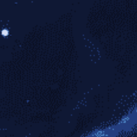
比赛过程中，他始终关注团队配合，通过合理跑
间。这样的自我牺牲精神展示出了他作为一名团
同时，爱德华兹也很懂得如何传导球权，在适当
求个人数据，而是希望通过集体合作来赢取比赛
了彼此之间信任感，有助于形成更强大的战斗力
此外，在关键时刻，当球队需要稳定输出时，爱
发挥提升到新的高度。这种领导能力，使他不仅是
领袖之一，对整个球队而言意义重大。
4、未来发展的无限潜力
贾斯汀·爱德华兹目前正处于职业生涯的发展阶段
展潜力。他仍然年轻，对于技术细节以及战术理
持良好的训练习惯，相信未来会有更加辉煌的发