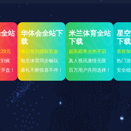
详细阐述，分析他的得分能力、防守表现、团队
了解这位年轻球员的实力与价值。
1、得分能力的全面分析
贾斯汀·爱德华兹在本场比赛中的得分能力令人印
分。通过精准的投篮和灵活的突破，他展现出了
够有效地拉开空间，为球队创造进攻机会，这无
此外，爱德华兹在面对防守时展现出的冷静和自
快速切入和变向摆脱防守者，从而获得良好的投
出反应，有效地把握住每一次得分机会。
他的得分方式多样化，不仅有中距离跳投，还有
难以防范，使得他的威胁性大幅提升。同时，这
而增强了球队整体进攻效率。