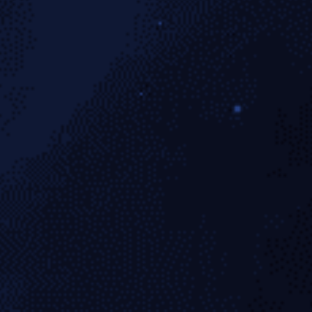
时代。而对于费城76人来说，有这样一位充满潜
断的新鲜血液，为争夺冠军添砖加瓦！
准
受关注。球队主教练巴埃...