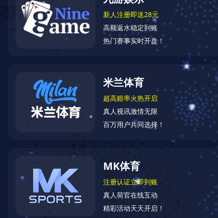
覆盖实时赛事
首页
/
体育报道
/ 正文