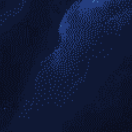
随着比赛经验的积累，爱的决策能力和临场反应
己的三分球命中率，将会使其攻击威胁倍增，从而
也是许多顶级球星所经历过的发展路径。
最后，我们期待看到一个更加成熟、更加强大的贾
来荣耀，同时也为自己的职业生涯书写精彩篇章
到自己设定的平台，实现梦想成为超级明星。
总结：
综上所述，贾斯汀·爱德华兹在本场比赛中的优异
展现出了一名优秀篮球运动员应具备的全面素质
力，各个方面均体现出这位年轻前锋身上的光芒
相信只要继续努力训练，不断超越自我，贾斯汀·