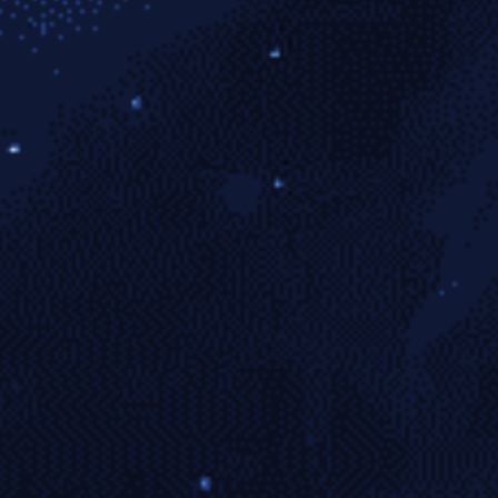
上一篇：
比赛日Vlog带你重温第二轮激烈对…
精选推荐
1
巴埃纳自信满满称西班牙队已练习点球
在即将到来的国际比赛中，西班牙队的表现备