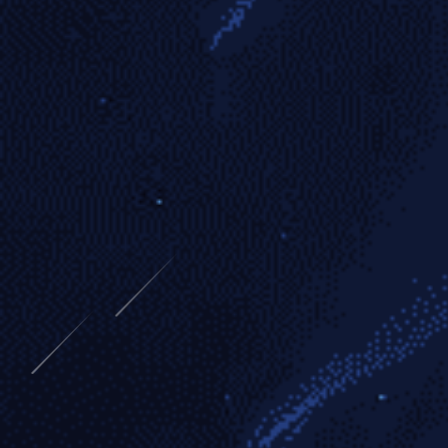
火箭需把握杜兰特争冠窗口
期引入申京贾巴里轮换字母
哥组合