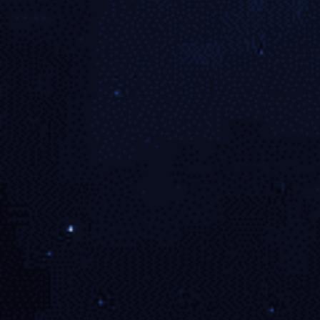
3
里德谈肩膀疼痛：软弱离开身体的必经
肩膀疼痛是现代人普遍面临的一种健康问题，
2026-06-25
4
曼联宣布奥纳纳下赛季租借至土超特拉
近日，曼联俱乐部正式宣布将年轻门将安德烈·
2026-07-29
5
马克莱莱回忆西甲经历强调后场控球在
本文将围绕马克莱莱的职业生涯经历进行深入
2026-05-25
推荐网站