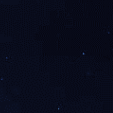
下一篇：
詹姆斯对裁判的抱怨引发争议夸梅