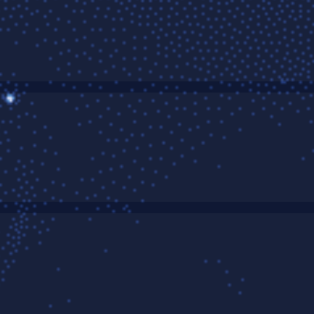
、专业数据、高清视频，
开运体育官网APP
与网页版为您提供便
APP下载
网页版入口
在当前的NBA赛季中，火箭队面临着巨大的机遇
下，球队需要迅速做出战略调整，以提升竞争力
哥组合形成强有力的阵容，将是火箭队实现目标