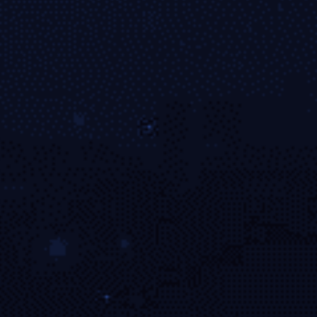
之路
其原因多样，涉及到生活方...
布
奥纳纳租借至土耳其超...
英
探讨，特别是他在西甲联...
联系我们