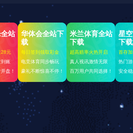
性、提升球队整体实力、优化战术体系以及可能
阐述如何让火箭队在未来的比赛中脱颖而出，实
1、引入新球员的必要性
火箭队目前正处于重建和升级的重要时期，球队
阵容深度。申京作为一名年轻而有潜力的大前锋
端给予球队支持。他加入后，可以有效填补内线
此外，贾巴里作为一个灵活多变的小前锋，在外
火箭队提供更多外线火力，同时也能承担起一定
人能力，更能与现有核心成员形成良好的化学反
因此，引入这两名球员是必不可少的一步，它们
下了良好的基础。尤其是在杜兰特争冠窗口期，
重要。