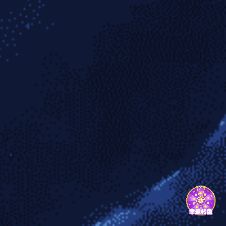
体实力。这两位球员无论是在进攻还是防守
在内线对抗中，申京能够增加篮下得分机
望争夺总冠军的球队来说都是至关重要的。
多样化，这样可以减轻其他主力球员如字母
，多点开花的进攻方式可以让对手难以防
出更强大的攻击性与防守韧性，使整个团队
道路。
优化现有战术体系。在传统篮球理念中，通
挥每位球员的特长。因此，根据申京和贾巴