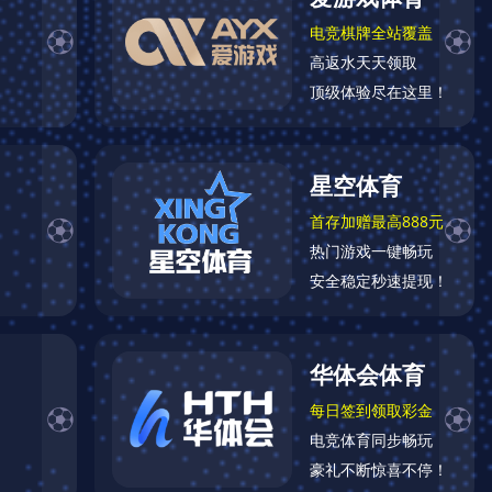
捷的体育服务。
2026-07-04 20:13
34 次阅读
与挑战。特别是在杜兰特争冠窗口期的背景
。引入申京及贾巴里作为轮换球员，与字母
的重要一步。本文将从引入新球员的必要