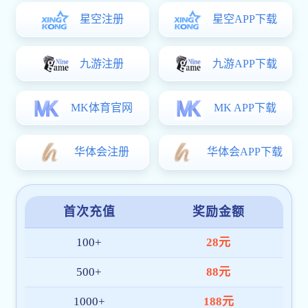
泰山期待精彩对决4月11日19点35分开赛
中超联赛的火热气氛正在不断升温，河南俱乐部彩陶
坊与山东泰山的对决即将拉开帷幕。这场比赛定于4
月11日19点35分举行，双方都在为这场重要的较量做
好充分准备。河南队作为主场球队，希望借助主场之
利争取胜利，而山东泰山则以其强大的实力和丰富的
比赛经验期待继续保持良好状态。本文将从四个方面
详细分析这场比赛，包括两队近期表现、历史交锋记
录、战术布置以及球迷氛围。让我们共同期待这一精
彩对决的到来。
1、两队近期表现分析