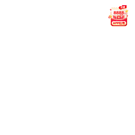
搏，也让整个赛事增添了无限魅力。
同时，此类大型赛事还具有推动当地经济发展的潜
力，包括餐饮业、交通运输业等多个行业都将受益。
此外，各种商家的赞助与合作，也进一步促进了社会
互动，使得这项运动成为连接社区的重要纽带。
因此，不论是现场观众还是电视机前观看直播的人，
都将感受到足球独特魅力带来的激情与欢乐。这也是
为什么如此多的人关注并热爱这项运动的重要原因之
一。
总结：
综上所述，本次中超激战将在4月11日如期举行，河
南俱乐部彩陶坊与山东泰山之间必然会展开一番激烈