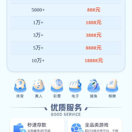
总结梅西作为足球运动员所带来的深远影响。
1、梅西的技术优势
梅西以其卓越的技术能力而闻名，这种能力不仅体现
在他的运球技巧上，更表现在他对比赛局势的敏锐把
握上。他能够在狭小空间内灵活穿梭，让防守者难以
预测他的下一步行动。同时，他极高的控球率使得任
何试图抢断的人往往会显得徒劳无功。
此外，梅西快速而精准的射门技术，使得他在禁区内
几乎无处不在，随时可能产生威胁。这样的技术优势
让后卫们倍感压力，因为他们无法确定何时才能有效
地限制他的发挥，每一次接触球都可能引发一次进攻
机会。
最后，梅西对于角度和力量的把握极为精确，他能根