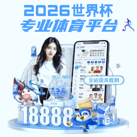
注册入口
开运体育官网
—— 比赛