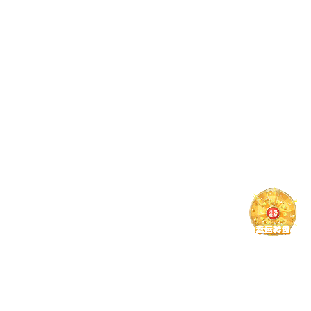
路，总能令整个防线充满紧张气氛，这种情绪反过来
又影响了队友们的表现。
此外，在关键时刻，如果球队必须依靠防守来阻止一
个进攻型选手，那么焦虑和恐惧就会迅速蔓延。这种
精神层面的斗争，让哈维·马丁内斯等后卫不得不承受
更大程度上的心理负担，而这正是梅西所擅长利用的
一环。
3、掌控比赛节奏
梅西不仅是一名出色的进攻者，也是比赛节奏的重要
掌控者。他善于通过传递和跑位来调动全队，使之形
成流畅而富有攻击性的踢法。在与球队配合默契的时
候，他能够瞬间改变比赛节奏，从而让对方陷入被动
状态。