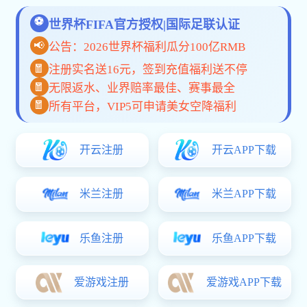
数据从这里开始
覆盖实时赛事、专业数据、高清视频，
开运体育
官网APP
与网页版为您提供便捷的体育服务。
APP下载
网页版入口
首页
/
体育报道
/ 正文
2026-05-14 15:55
44 次阅读
国际米兰与德弗里续约谈判仍在进行中或