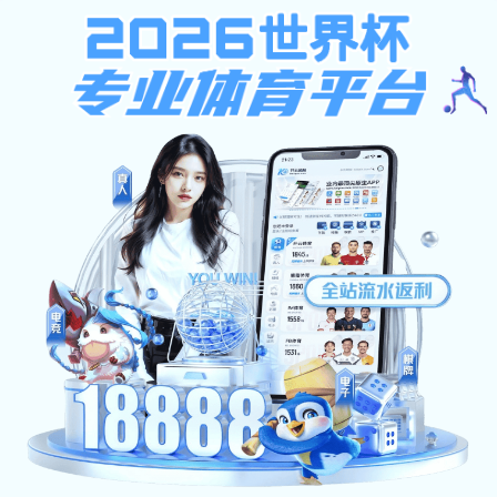
注册入口
开运体育官网
—— 比赛