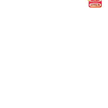
另一方面，如果无法顺利完成续约，不仅会导致球队
战术体系受到冲击，还可能让其他球员感受到不安，
从而影响士气。在这种情况下，俱乐部需要迅速寻找
替代方案，以确保整体实力不会下降。
总之，无论结果如何，此次谈判都将深远影响国际米
兰未来的发展方向。而对于德弗里本人来说，这是职
业生涯中的一次重要抉择，将决定他的未来在哪里展
开新的篇章。
总结：
综上所述，在当前竞争激烈的足球环境中，与核心球
员如德弗里的续约显得尤为重要。这不仅关乎个人职
业发展，更直接影响到整个团队战略布局及未来发展
方向。希望双方能够早日达成共识，为新赛季做好充