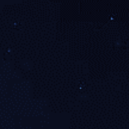
下一篇：
马特巴恩斯强调韦德总决赛表现超