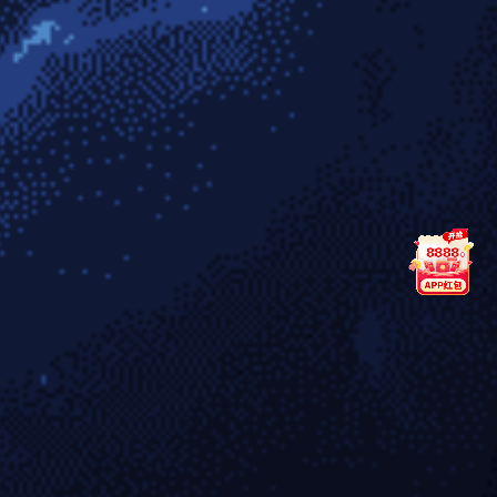
体育赛事尤其是篮球赛事期待值持续攀升。
动体验，以满足日益增长的数据化需求。例
也能感受到身临其境般激烈氛围，这将进一
保持竞争力并延续辉煌历史。通过青训系统
还能增加品牌价值。此外，加大宣传力度，
更多人了解并喜爱篮球运动，从而扩大受众
场推广方面，NBA都有着广阔的发展空
发更多年轻人追求梦想，同时推动整个联盟