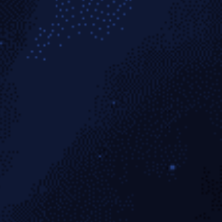
总结：
综上所述，雷霆与太阳G3比赛之所以能够吸引33
是由多重因素共同作用造成的。从精彩绝伦的比
球队实力提升，都为此次盛况奠定基础。同时，
势，对于未来篮球运动乃至其他体育项目均具有
Totality of this experience, as seen in the re
reflects both the passion for basketball and t
管挑战常存，但正如本场游戏所证明的一样，只
篇章！