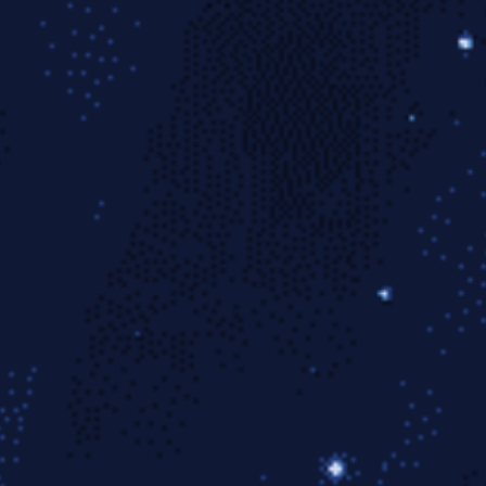
整场比赛充满悬念。这种戏剧性的结尾不仅吸引
验到了一种无与伦比的激情，这也是导致收视率
2、收视率创新高背后的因
此次雷霆与太阳G3比赛吸引330万观众，实现1
这一现象。首先是技术的发展，使得赛事转播更
台轻松观看直播，无论是在家中还是使用移动设
其次是社交媒体对赛事宣传的重要作用。在社交
以及球员故事被迅速传播，引起广泛关注。这种
和球队文化的认同感，从而提高了他们观看比赛
此外，本赛季两支球队均在季后赛中表现出色，
年轻化和潜力巨大的阵容；另一方面，太阳则以
撞出火花，自然吸引了更多观众聚焦于此。这些