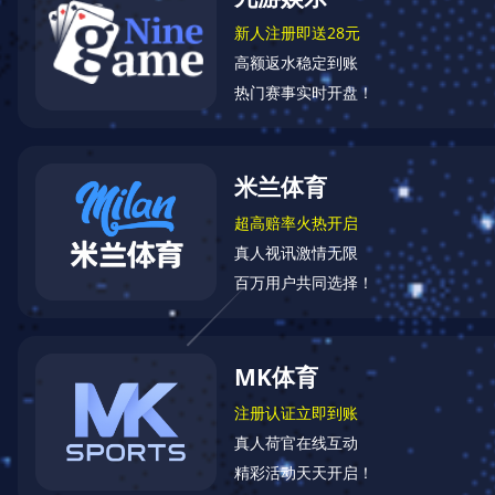
覆盖实时赛事
首页
/
体育报道
/ 正文