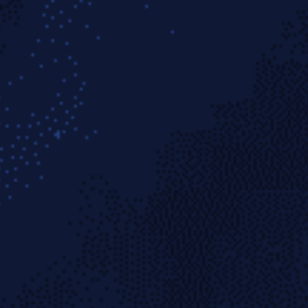
了现场观众，更让电视机前成千上万的人体
飙升的重要原因之一。
素
4年来同档期收视新高，其中有多个因素促成
加便利且清晰。如今，人们可以通过各种平
备，都能随时随地享受篮球带来的乐趣。
媒体普及的时代，各类精彩片段、赛事动态
即时的信息共享，加深了人们对于赛事内容
的热情。
使得此役更具看点。一方面，雷霆展示出了
稳定而成熟的技战术体系著称，两者之间碰
因素共同推动了本场比赛收视率的大幅提