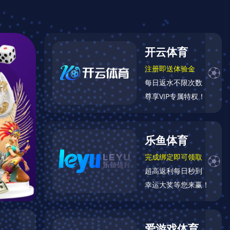
注册入口
开始