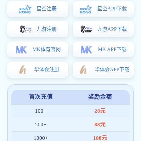
越老越渴望哨声
在篮球的世界中，裁判的判罚始终是一个备受关注的
话题。近日，湖人球星勒布朗·詹姆斯对裁判的抱怨引
发了广泛争议，而前NBA球员夸梅·布朗则直言随着年
龄的增长，詹姆斯似乎愈加渴望得到更多的哨声。这
一现象不仅反映了运动员与裁判之间复杂的关系，也
揭示了明星球员在比赛中面对压力时的一种心理状
态。文章将从四个方面深入探讨这一话题，包括詹姆
斯对裁判的不满、夸梅对其行为的解读、裁判对于球
员情绪的影响以及社会舆论对此事件的反应，以期全
面理解这一争议背后的深层原因。