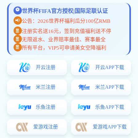
数据从这里开始
覆盖实时赛事、专业数据、高清视频，
开运体育
官网APP
与网页版为您提供便捷的体育服务。
APP下载
网页版入口
首页
/
体育报道
/ 正文
2026-07-05 14:20
30 次阅读
詹姆斯对裁判的抱怨引发争议夸梅直言他