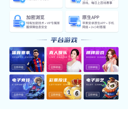
为詹姆斯应该更多地专注于比赛本身，而不是将精力
放在与裁判较量上。究竟是因为他过于关心胜负，还
是因为年纪渐长导致心态变化，这都成为分析他行为
的重要因素。
2、夸梅对其行为的解读
前NBA球员夸梅·布朗对此事发表了自己的看法。他指
出，随着年龄增长，运动员往往会变得更加敏感，对
于打击和挑战更加难以承受。在职业生涯后期，詹姆
斯面临着越来越多来自年轻球员和外界压力，因此他
的渴求哨声显得尤为明显。
夸梅进一步分析称，在年轻时期，运动员通常会充满
自信，对比赛结果有着强烈控制欲望。然而，当他们